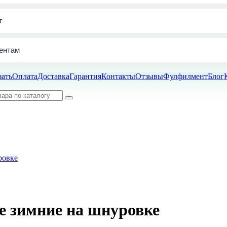
г
ентам
зать
Оплата
Доставка
Гарантия
Контакты
Отзывы
Фулфилмент
Блог
е зимние на шнуровке