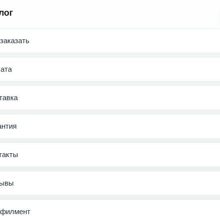
лог
 заказать
ата
тавка
антия
такты
ывы
филмент