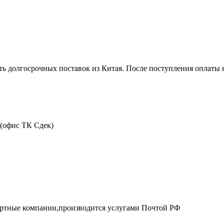
ть долгосрочных поставок из Китая. После поступления оплаты н
 (офис ТК Сдек)
портные компании,производится услугами Почтой РФ