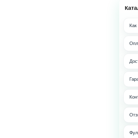
Ката
Как
Опл
Дос
Гар
Кон
Отз
Фул