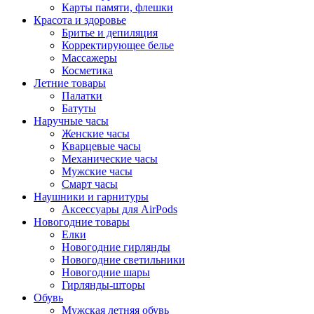
Карты памяти, флешки
Красота и здоровье
Бритье и депиляция
Корректирующее белье
Массажеры
Косметика
Летние товары
Палатки
Батуты
Наручные часы
Женские часы
Кварцевые часы
Механические часы
Мужские часы
Смарт часы
Наушники и гарнитуры
Аксессуары для AirPods
Новогодние товары
Елки
Новогодние гирлянды
Новогодние светильники
Новогодние шары
Гирлянды-шторы
Обувь
Мужская летняя обувь