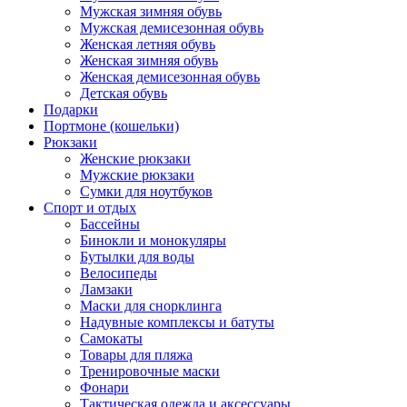
Мужская зимняя обувь
Мужская демисезонная обувь
Женская летняя обувь
Женская зимняя обувь
Женская демисезонная обувь
Детская обувь
Подарки
Портмоне (кошельки)
Рюкзаки
Женские рюкзаки
Мужские рюкзаки
Сумки для ноутбуков
Спорт и отдых
Бассейны
Бинокли и монокуляры
Бутылки для воды
Велосипеды
Ламзаки
Маски для снорклинга
Надувные комплексы и батуты
Самокаты
Товары для пляжа
Тренировочные маски
Фонари
Тактическая одежда и аксессуары