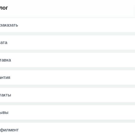
лог
 заказать
ата
тавка
антия
такты
ывы
филмент