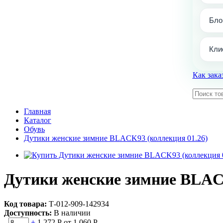
Бло
Кли
Как зака
Главная
Каталог
Обувь
Дутики женские зимние BLACK93 (коллекция 01.26)
Дутики женские зимние BLACK
Код товара:
Т-012-909-142934
Доступность:
В наличии
-
+
1 272 Р
от 1 060 Р