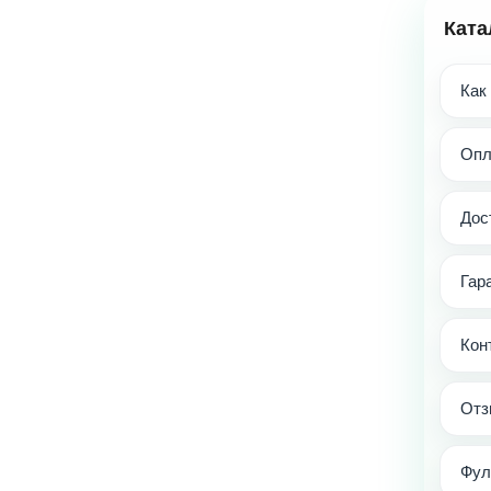
Ката
Как
Опл
Дос
Гар
Кон
Отз
Фул