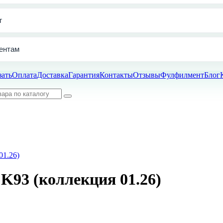
г
ентам
зать
Оплата
Доставка
Гарантия
Контакты
Отзывы
Фулфилмент
Блог
93 (коллекция 01.26)