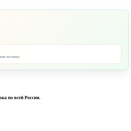
овия поставки
ка по всей Росс
ии.