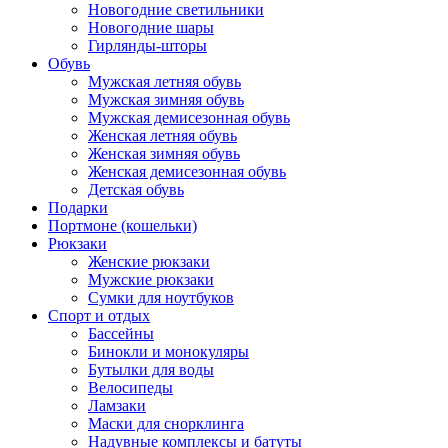
Новогодние светильники
Новогодние шары
Гирлянды-шторы
Обувь
Мужская летняя обувь
Мужская зимняя обувь
Мужская демисезонная обувь
Женская летняя обувь
Женская зимняя обувь
Женская демисезонная обувь
Детская обувь
Подарки
Портмоне (кошельки)
Рюкзаки
Женские рюкзаки
Мужские рюкзаки
Сумки для ноутбуков
Спорт и отдых
Бассейны
Бинокли и монокуляры
Бутылки для воды
Велосипеды
Ламзаки
Маски для снорклинга
Надувные комплексы и батуты