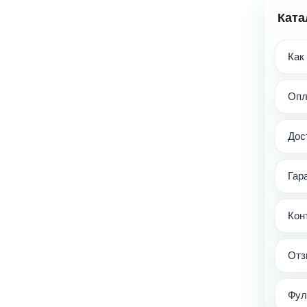
Ката
Как
Опл
Дос
Гар
Кон
Отз
Фул