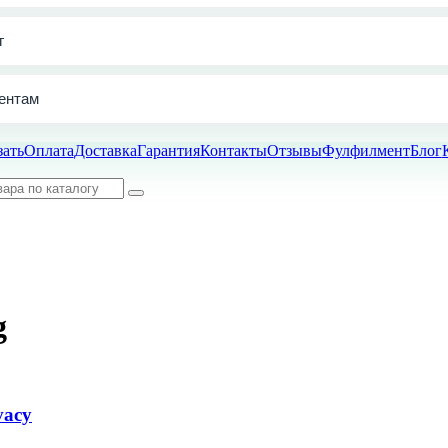
г
ентам
зать
Оплата
Доставка
Гарантия
Контакты
Отзывы
Фулфилмент
Блог
g
vacy