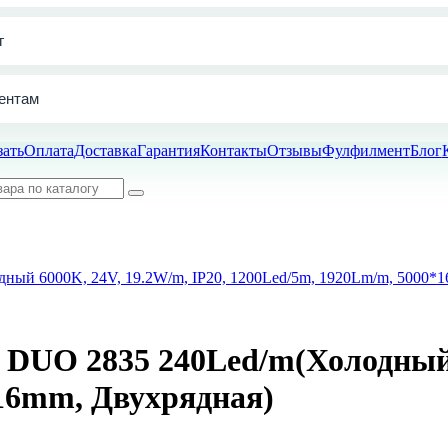
г
ентам
зать
Оплата
Доставка
Гарантия
Контакты
Отзывы
Фулфилмент
Блог
ый 6000K, 24V, 19.2W/m, IP20, 1200Led/5m, 1920Lm/m, 5000*1
DUO 2835 240Led/m(Холодный 6
16mm, Двухрядная)