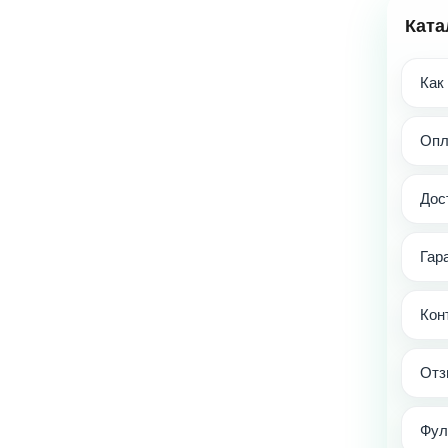
Ката
Как
Опл
Дос
Гар
Кон
Отз
Фул