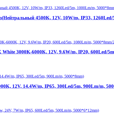
Нейтральный 4500K, 12V, 10W/m, IP33, 1260Led/
 White 3000K-6000K, 12V, 9.6W/m, IP20, 600Led/
00K, 12V, 14.4W/m, IP65, 300Led/5m, 900Lm/m, 50