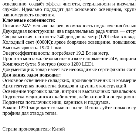
освещению, создаёт эффект чистоты, стерильности и визуаль
службы. Идеально подходит для основного освещения, крупн
равномерность свечения.
Ключевые особенности:
Питание 24V: меньше нагрев, возможность подключения больши
Двухрядная конструкция: два параллельных ряда чипов — отсут
Сверхвысокая плотность: 240 диодов на метр (120Led/м в каждо
Холодный свет (6000K): яркое бодрящее освещение, повышаю
Высокая яркость: 1920 Lm/м.
Энергоэффективность: потребляет 19,2 Вт на метр.
Простота монтажа: безопасное низкое напряжение 24V, ширина 
Комплект: бухта 5 метров (всего 1200 LED).
Документация: товар имеет все необходимые сертификаты соот
Для каких задач подходит:
Основное освещение складских, производственных и коммерч
Архитектурная подсветка фасадов и крупных конструкций.
Освещение торговых залов, витрин и выставочных павильонов
Подсветка медицинских кабинетов, лабораторий и операционн
Подсветка потолочных ниш, карнизов и подиумов.
Важно: IP20 защищает только от пыли. Используйте только в 
профиля для отвода тепла.
Страна производитель: Китай