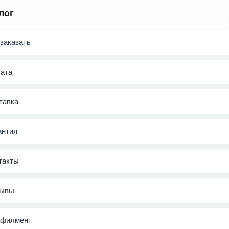
лог
 заказать
ата
тавка
антия
такты
ывы
филмент