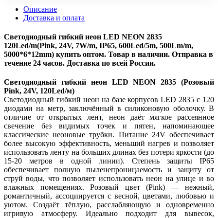
Описание
Доставка и оплата
Светодиодный гибкий неон LED NEON 2835
120Led/m(Pink, 24V, 7W/m, IP65, 600Led/5m, 500Lm/m,
5000*6*12mm) купить оптом. Товар в наличии. Отправка в
течение 24 часов. Доставка по всей России.
Светодиодный гибкий неон LED NEON 2835 (Розовый
Pink, 24V, 120Led/м)
Светодиодный гибкий неон на базе корпусов LED 2835 с 120
диодами на метр, заключённый в силиконовую оболочку. В
отличие от открытых лент, неон даёт мягкое рассеянное
свечение без видимых точек и пятен, напоминающее
классические неоновые трубки. Питание 24V обеспечивает
более высокую эффективность, меньший нагрев и позволяет
использовать ленту на больших длинах без потери яркости (до
15-20 метров в одной линии). Степень защиты IP65
обеспечивает полную пыленепроницаемость и защиту от
струй воды, что позволяет использовать неон на улице и во
влажных помещениях. Розовый цвет (Pink) — нежный,
романтичный, ассоциируется с весной, цветами, любовью и
уютом. Создаёт тёплую, расслабляющую и одновременно
игривую атмосферу. Идеально подходит для вывесок,