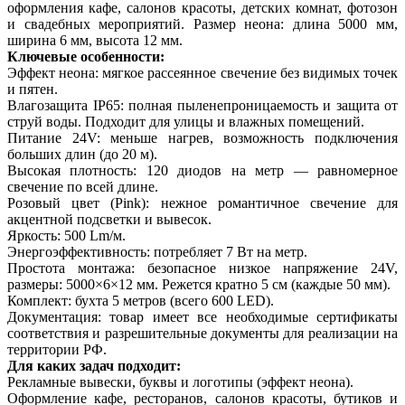
оформления кафе, салонов красоты, детских комнат, фотозон
и свадебных мероприятий. Размер неона: длина 5000 мм,
ширина 6 мм, высота 12 мм.
Ключевые особенности:
Эффект неона: мягкое рассеянное свечение без видимых точек
и пятен.
Влагозащита IP65: полная пыленепроницаемость и защита от
струй воды. Подходит для улицы и влажных помещений.
Питание 24V: меньше нагрев, возможность подключения
больших длин (до 20 м).
Высокая плотность: 120 диодов на метр — равномерное
свечение по всей длине.
Розовый цвет (Pink): нежное романтичное свечение для
акцентной подсветки и вывесок.
Яркость: 500 Lm/м.
Энергоэффективность: потребляет 7 Вт на метр.
Простота монтажа: безопасное низкое напряжение 24V,
размеры: 5000×6×12 мм. Режется кратно 5 см (каждые 50 мм).
Комплект: бухта 5 метров (всего 600 LED).
Документация: товар имеет все необходимые сертификаты
соответствия и разрешительные документы для реализации на
территории РФ.
Для каких задач подходит:
Рекламные вывески, буквы и логотипы (эффект неона).
Оформление кафе, ресторанов, салонов красоты, бутиков и