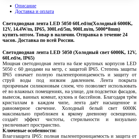
Описание
Доставка и оплата
Светодиодная лента LED 5050 60Led/m(Холодный 6000K,
12V, 14.4W/m, IP65, 300Led/5m, 900Lm/m, 5000*8mm)
купить оптом. Товар в наличии. Отправка в течение 24
часов. Доставка по всей России.
Светодиодная лента LED 5050 (Холодный свет 6000K, 12V,
60Led/м, IP65)
Мощная светодиодная лента на базе крупных корпусов LED
5050 с 60 диодами на метр, с защитой IP65. Степень защиты
IP65 означает полную пыленепроницаемость и защиту от
струй воды под низким давлением. Лента покрыта
прозрачным силиконовым слоем, что позволяет использовать
её во влажных помещениях, на улице, для подсветки фасадов,
вывесок, ванных комнат, кухонь и бассейнов. Благодаря трём
кристаллам в каждом чипе, лента даёт насыщенное и
равномерное свечение. Холодный белый свет 6000K
максимально приближен к яркому дневному освещению,
создаёт эффект чистоты, стерильности и визуально
увеличивает пространство.
Ключевые особенности:
Влагозащита IP65: полная пыленепроницаемость и защита от