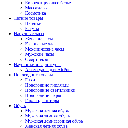
Корректирующее белье
Массажеры
Косметика
Летние товары
Палатки
Батуты
Наручные часы
Женские часы
Кварцевые часы
Механические часы
Мужские часы
Смарт часы
Наушники и гарнитуры
Аксессуары для AirPods
Новогодние товары
Елки
Новогодние гирлянды
Новогодние светильники
Новогодние шары
Гирлянды-шторы
Обувь
Мужская летняя обувь
Мужская зимняя обувь
Мужская демисезонная обувь
Женская летняя обувь