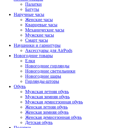
Палатки
Батуты
Наручные часы
Женские часы
Кварцевые часы
Механические часы
Мужские часы
Смарт часы
Наушники и гарнитуры
Аксессуары для AirPods
Новогодние товары
Елки
Новогодние гирлянды
Новогодние светильники
Новогодние шары
Гирлянды-шторы
Обувь
Мужская летняя обувь
Мужская зимняя обувь
Мужская демисезонная обувь
Женская летняя обувь
Женская зимняя обувь
Женская демисезонная обувь
Детская обувь
Подарки