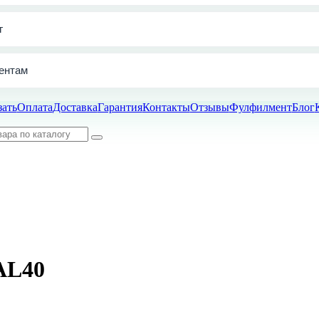
г
ентам
зать
Оплата
Доставка
Гарантия
Контакты
Отзывы
Фулфилмент
Блог
AL40