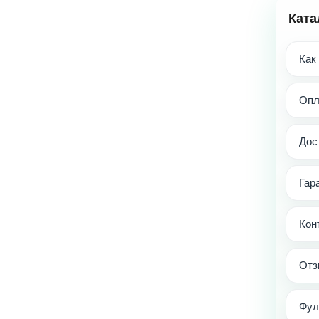
Ката
Как
Опл
Дос
Гар
Кон
Отз
Фул