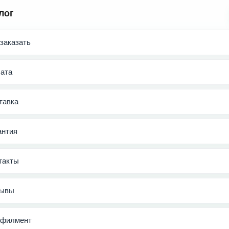
лог
 заказать
ата
тавка
антия
такты
ывы
филмент