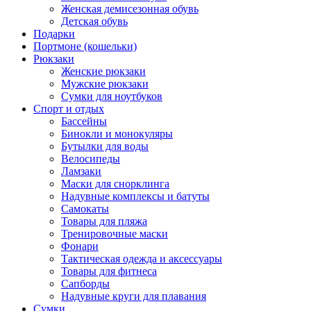
Женская демисезонная обувь
Детская обувь
Подарки
Портмоне (кошельки)
Рюкзаки
Женские рюкзаки
Мужские рюкзаки
Сумки для ноутбуков
Спорт и отдых
Бассейны
Бинокли и монокуляры
Бутылки для воды
Велосипеды
Ламзаки
Маски для снорклинга
Надувные комплексы и батуты
Самокаты
Товары для пляжа
Тренировочные маски
Фонари
Тактическая одежда и аксессуары
Товары для фитнеса
Сапборды
Надувные круги для плавания
Сумки