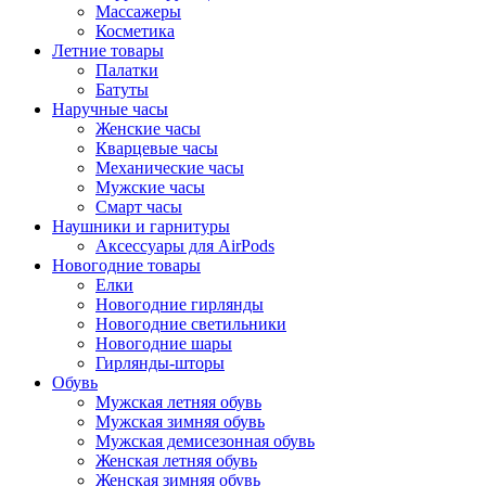
Массажеры
Косметика
Летние товары
Палатки
Батуты
Наручные часы
Женские часы
Кварцевые часы
Механические часы
Мужские часы
Смарт часы
Наушники и гарнитуры
Аксессуары для AirPods
Новогодние товары
Елки
Новогодние гирлянды
Новогодние светильники
Новогодние шары
Гирлянды-шторы
Обувь
Мужская летняя обувь
Мужская зимняя обувь
Мужская демисезонная обувь
Женская летняя обувь
Женская зимняя обувь