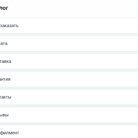
лог
 заказать
ата
тавка
антия
такты
ывы
филмент