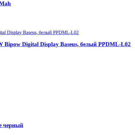
0Mah
Bipow Digital Display Baseus, белый PPDML-L02
e черный