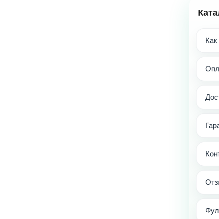
Ката
Как
Опл
Дос
Гар
Кон
Отз
Фул