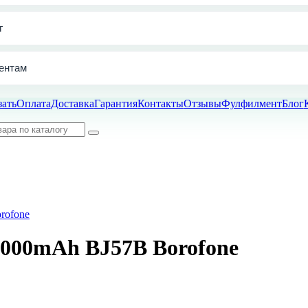
г
ентам
зать
Оплата
Доставка
Гарантия
Контакты
Отзывы
Фулфилмент
Блог
000mAh BJ57B Borofone