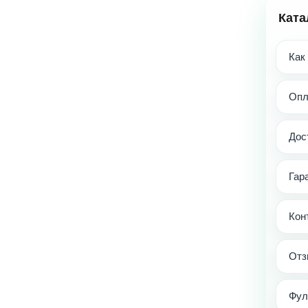
Ката
Как
Опл
Дос
Гар
Кон
Отз
Фул