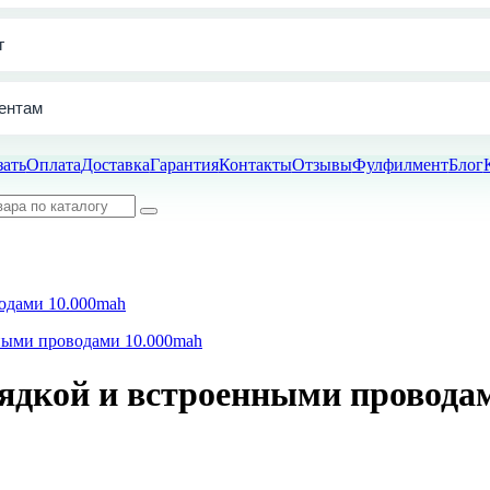
г
ентам
зать
Оплата
Доставка
Гарантия
Контакты
Отзывы
Фулфилмент
Блог
одами 10.000mah
рядкой и встроенными провода