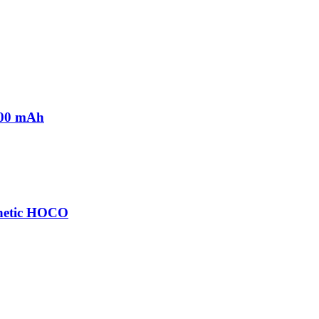
200 mAh
netic HOCO