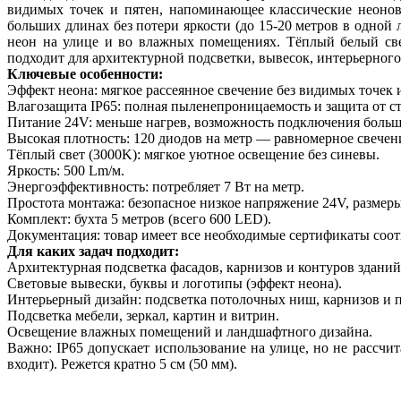
видимых точек и пятен, напоминающее классические неонов
больших длинах без потери яркости (до 15-20 метров в одной
неон на улице и во влажных помещениях. Тёплый белый све
подходит для архитектурной подсветки, вывесок, интерьерног
Ключевые особенности:
Эффект неона: мягкое рассеянное свечение без видимых точек и
Влагозащита IP65: полная пыленепроницаемость и защита от 
Питание 24V: меньше нагрев, возможность подключения больши
Высокая плотность: 120 диодов на метр — равномерное свечени
Тёплый свет (3000K): мягкое уютное освещение без синевы.
Яркость: 500 Lm/м.
Энергоэффективность: потребляет 7 Вт на метр.
Простота монтажа: безопасное низкое напряжение 24V, размеры
Комплект: бухта 5 метров (всего 600 LED).
Документация: товар имеет все необходимые сертификаты соот
Для каких задач подходит:
Архитектурная подсветка фасадов, карнизов и контуров зданий
Световые вывески, буквы и логотипы (эффект неона).
Интерьерный дизайн: подсветка потолочных ниш, карнизов и 
Подсветка мебели, зеркал, картин и витрин.
Освещение влажных помещений и ландшафтного дизайна.
Важно: IP65 допускает использование на улице, но не рассчи
входит). Режется кратно 5 см (50 мм).