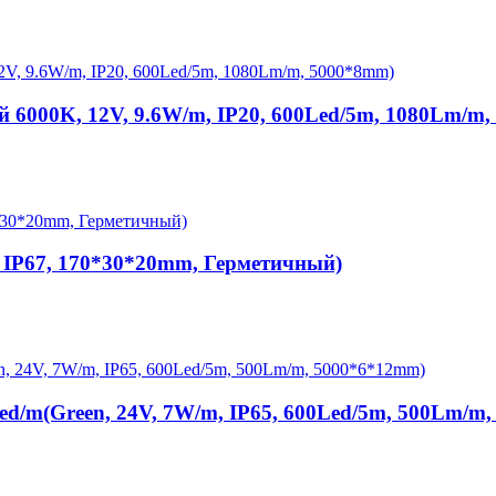
 6000K, 12V, 9.6W/m, IP20, 600Led/5m, 1080Lm/m
, IP67, 170*30*20mm, Герметичный)
d/m(Green, 24V, 7W/m, IP65, 600Led/5m, 500Lm/m