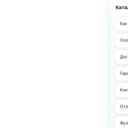
Ката
Как
Опл
Дос
Гар
Кон
Отз
Фул