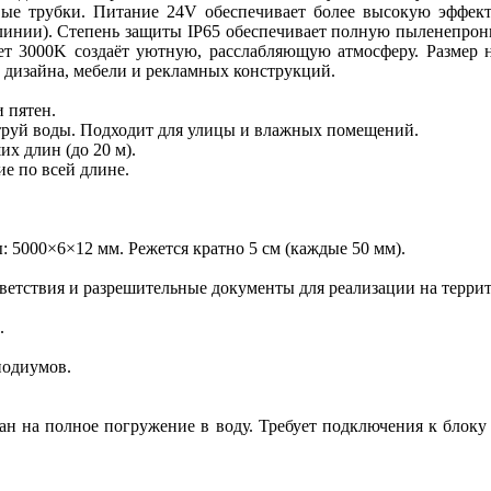
ые трубки. Питание 24V обеспечивает более высокую эффекти
 линии). Степень защиты IP65 обеспечивает полную пыленепрони
т 3000K создаёт уютную, расслабляющую атмосферу. Размер н
о дизайна, мебели и рекламных конструкций.
 пятен.
струй воды. Подходит для улицы и влажных помещений.
х длин (до 20 м).
е по всей длине.
: 5000×6×12 мм. Режется кратно 5 см (каждые 50 мм).
ветствия и разрешительные документы для реализации на терри
.
подиумов.
тан на полное погружение в воду. Требует подключения к блок