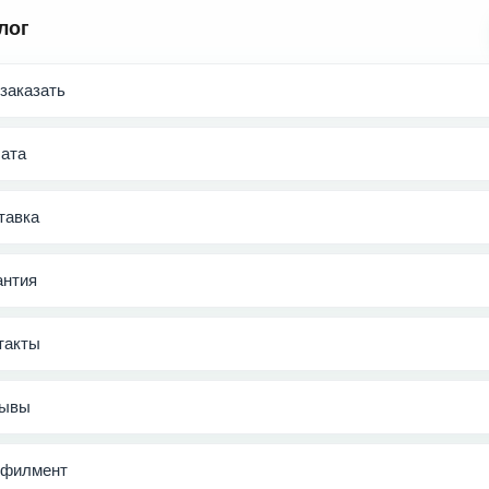
лог
 заказать
ата
тавка
антия
такты
ывы
филмент