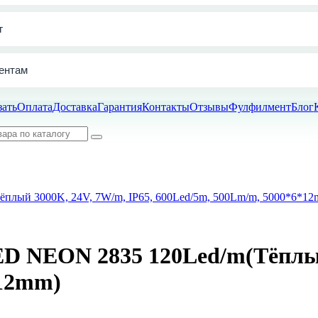
г
ентам
зать
Оплата
Доставка
Гарантия
Контакты
Отзывы
Фулфилмент
Блог
плый 3000K, 24V, 7W/m, IP65, 600Led/5m, 500Lm/m, 5000*6*12
D NEON 2835 120Led/m(Тёплый
*12mm)