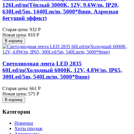
126Led/m(Тёплый 3000K, 12V, 9.6W/m, IP20,
630Led/5m, 1440Lm/m, 5000*8mm, Адресная
бегущий эффект)
Старая цена:
932 Р
Новая цена:
810 Р
В корзину
Светодиодная лента LED 2835
60Led/m(Холодный 6000K, 12V, 4.8W/m, IP65,
300Led/5m, 540Lm/m, 5000*8mm)
Старая цена:
661 Р
Новая цена:
575 Р
В корзину
Категории
Новинки
Хиты продаж
Автотовары