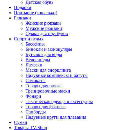
Детская обувь
Подарки
Портмоне (кошельки)
Рюкзаки
Женские рюкзаки
Мужские рюкзаки
Сумки для ноутбуков
Спорт и отдых
Бассейны
Бинокли и монокуляры
Бутылки для воды
Велосипеды
Ламзаки
Маски для снорклинга
Надувные комплексы и батуты
Самокаты
Товары для пляжа
Тренировочные маски
Фонари
Тактическая одежда и аксессуары
Товары для фитнеса
Сапборды
Надувные круги для плавания
Сумки
Товары TV-Shop