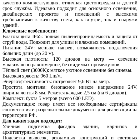
качество комплектующих, отличная цветопередача и долгий
срок службы. Идеально подходит для основного освещения,
дизайнерских проектов и помещений с высокими
требованиями к качеству света, как внутри, так и снаружи
зданий.
Ключевые особенности:
Влагозащита IP65: полная пыленепроницаемость и защита от
струй воды. Подходит для улицы и влажных помещений.
Питание 24V: меньше нагрев, возможность подключения
больших длин (до 20 м).
Высокая плотность: 120 диодов на метр — свечение
максимально равномерное, без видимых промежутков.
Тёплый свет (3000K): мягкое уютное освещение без синевы.
Высокая яркость: 960 Lm/м.
Энергоэффективность: потребляет 9,6 Вт на метр.
Простота монтажа: безопасное низкое напряжение 24V,
ширина ленты 8 мм. Режется каждые 2,5 см (на 6 диодов).
Комплект: бухта 5 метров (всего 600 LED).
Документация: товар имеет все необходимые сертификаты
соответствия и разрешительные документы для реализации на
территории РФ.
Для каких задач подходит:
Уличная подсветка фасадов зданий, карнизов и
архитектурных элементов.
Подсветка вывесок, рекламных конструкций и световых