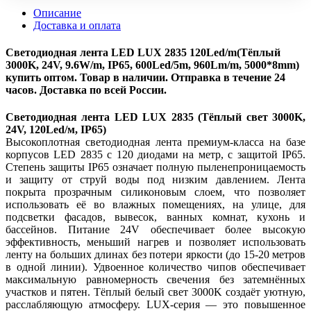
Описание
Доставка и оплата
Светодиодная лента LED LUX 2835 120Led/m(Тёплый
3000K, 24V, 9.6W/m, IP65, 600Led/5m, 960Lm/m, 5000*8mm)
купить оптом. Товар в наличии. Отправка в течение 24
часов. Доставка по всей России.
Светодиодная лента LED LUX 2835 (Тёплый свет 3000K,
24V, 120Led/м, IP65)
Высокоплотная светодиодная лента премиум-класса на базе
корпусов LED 2835 с 120 диодами на метр, с защитой IP65.
Степень защиты IP65 означает полную пыленепроницаемость
и защиту от струй воды под низким давлением. Лента
покрыта прозрачным силиконовым слоем, что позволяет
использовать её во влажных помещениях, на улице, для
подсветки фасадов, вывесок, ванных комнат, кухонь и
бассейнов. Питание 24V обеспечивает более высокую
эффективность, меньший нагрев и позволяет использовать
ленту на больших длинах без потери яркости (до 15-20 метров
в одной линии). Удвоенное количество чипов обеспечивает
максимальную равномерность свечения без затемнённых
участков и пятен. Тёплый белый свет 3000K создаёт уютную,
расслабляющую атмосферу. LUX-серия — это повышенное