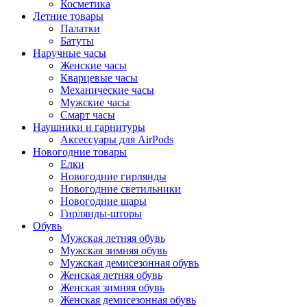
Косметика
Летние товары
Палатки
Батуты
Наручные часы
Женские часы
Кварцевые часы
Механические часы
Мужские часы
Смарт часы
Наушники и гарнитуры
Аксессуары для AirPods
Новогодние товары
Елки
Новогодние гирлянды
Новогодние светильники
Новогодние шары
Гирлянды-шторы
Обувь
Мужская летняя обувь
Мужская зимняя обувь
Мужская демисезонная обувь
Женская летняя обувь
Женская зимняя обувь
Женская демисезонная обувь