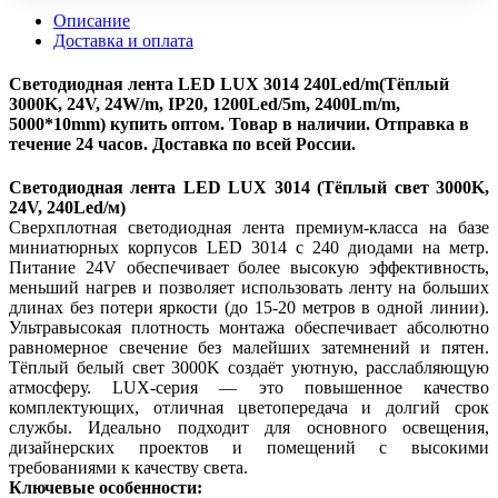
Описание
Доставка и оплата
Светодиодная лента LED LUX 3014 240Led/m(Тёплый
3000K, 24V, 24W/m, IP20, 1200Led/5m, 2400Lm/m,
5000*10mm) купить оптом. Товар в наличии. Отправка в
течение 24 часов. Доставка по всей России.
Светодиодная лента LED LUX 3014 (Тёплый свет 3000K,
24V, 240Led/м)
Сверхплотная светодиодная лента премиум-класса на базе
миниатюрных корпусов LED 3014 с 240 диодами на метр.
Питание 24V обеспечивает более высокую эффективность,
меньший нагрев и позволяет использовать ленту на больших
длинах без потери яркости (до 15-20 метров в одной линии).
Ультравысокая плотность монтажа обеспечивает абсолютно
равномерное свечение без малейших затемнений и пятен.
Тёплый белый свет 3000K создаёт уютную, расслабляющую
атмосферу. LUX-серия — это повышенное качество
комплектующих, отличная цветопередача и долгий срок
службы. Идеально подходит для основного освещения,
дизайнерских проектов и помещений с высокими
требованиями к качеству света.
Ключевые особенности: