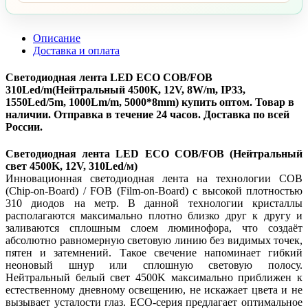
Описание
Доставка и оплата
Светодиодная лента LED ECO COB/FOB
310Led/m(Нейтральный 4500K, 12V, 8W/m, IP33,
1550Led/5m, 1000Lm/m, 5000*8mm) купить оптом. Товар в
наличии. Отправка в течение 24 часов. Доставка по всей
России.
Светодиодная лента LED ECO COB/FOB (Нейтральный
свет 4500K, 12V, 310Led/м)
Инновационная светодиодная лента на технологии COB
(Chip-on-Board) / FOB (Film-on-Board) с высокой плотностью
310 диодов на метр. В данной технологии кристаллы
располагаются максимально плотно близко друг к другу и
заливаются сплошным слоем люминофора, что создаёт
абсолютно равномерную световую линию без видимых точек,
пятен и затемнений. Такое свечение напоминает гибкий
неоновый шнур или сплошную световую полосу.
Нейтральный белый свет 4500K максимально приближен к
естественному дневному освещению, не искажает цвета и не
вызывает усталости глаз. ECO-серия предлагает оптимальное