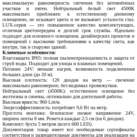
максимальную равномерность свечения без затемнённых
участков и пятен. Нейтральный белый свет 4500K
максимально приближен к естественному дневному
освещению, не искажает цвета и не вызывает усталости глаз.
LUX-серия — это повышенное качество комплектующих,
отличная цветопередача и долгий срок службы. Идеально
подходит для основного освещения, дизайнерских проектов и
помещений с высокими требованиями к качеству света, как
внутри, так и снаружи зданий.
Ключевые особенности:
Влагозащита IP65: полная пыленепроницаемость и защита от
струй воды. Подходит для улицы и влажных помещений.
Питание 24V: меньше нагрев, возможность подключения
больших длин (до 20 м).
Высокая плотность: 120 диодов на метр — свечение
максимально равномерное, без видимых промежутков.
Нейтральный свет (4500K): естественное освещение без
желтизны и синевы, оптимально для длительной работы.
Высокая яркость: 960 Lm/м.
Энергоэффективность: потребляет 9,6 Вт на метр.
Простота монтажа: безопасное низкое напряжение 24V,
ширина ленты 8 мм. Режется каждые 2,5 см (на 6 диодов).
Комплект: бухта 5 метров (всего 600 LED).
Документация: товар имеет все необходимые сертификаты
соответствия и разрешительные документы для реализации на