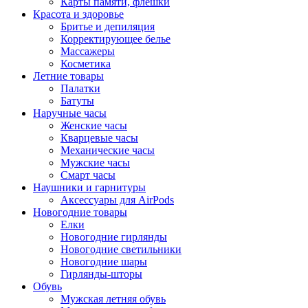
Карты памяти, флешки
Красота и здоровье
Бритье и депиляция
Корректирующее белье
Массажеры
Косметика
Летние товары
Палатки
Батуты
Наручные часы
Женские часы
Кварцевые часы
Механические часы
Мужские часы
Смарт часы
Наушники и гарнитуры
Аксессуары для AirPods
Новогодние товары
Елки
Новогодние гирлянды
Новогодние светильники
Новогодние шары
Гирлянды-шторы
Обувь
Мужская летняя обувь