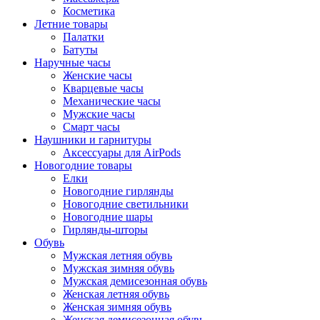
Косметика
Летние товары
Палатки
Батуты
Наручные часы
Женские часы
Кварцевые часы
Механические часы
Мужские часы
Смарт часы
Наушники и гарнитуры
Аксессуары для AirPods
Новогодние товары
Елки
Новогодние гирлянды
Новогодние светильники
Новогодние шары
Гирлянды-шторы
Обувь
Мужская летняя обувь
Мужская зимняя обувь
Мужская демисезонная обувь
Женская летняя обувь
Женская зимняя обувь
Женская демисезонная обувь