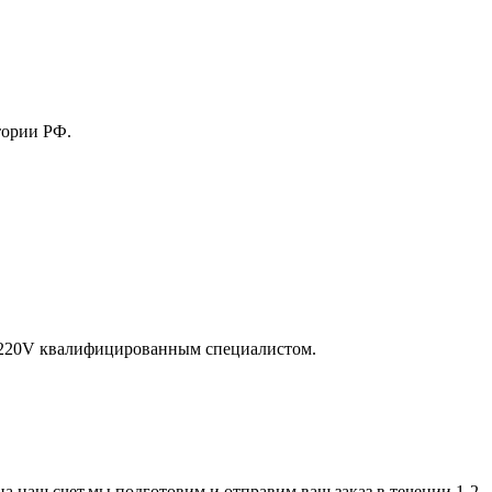
тории РФ.
и 220V квалифицированным специалистом.
а наш счет,мы подготовим и отправим ваш заказ в течении 1-2