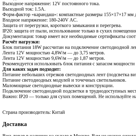
Выходное напряжение: 12V постоянного тока.
Выходной ток: 1.5A.
Форм-фактор «карандаш»: компактные размеры 155×17×17 мм д
Входное напряжение: 180-240V AC.
Защита от перегрузки, короткого замыкания и перегрева.
IP20: защита от пыли, использование только в сухих помещени
Документация: товар имеет все необходимые сертификаты соот
Расчёт нагрузки:
Блок питания 18W рассчитан на подключение светодиодной л
Лента 12V мощностью 4,8W/м — до 3,75 метров.
Лента 12V мощностью 9,6W/м — до 1,87 метров.
Рекомендуется использовать блок питания с запасом мощности
Для каких задач подходит:
Питание небольших отрезков светодиодных лент (подсветка витр
Питание светодиодных модулей и точечных светильников.
Маломощные светодиодные вывески и конструкции.
Подключение светодиодной подсветки в труднодоступных мест
Важно: IP20 — только для сухих помещений. Не используйте 
Страна производитель: Китай
Доставка
Весь товар в наличии на складе в Москве. Вам не нужно ожида