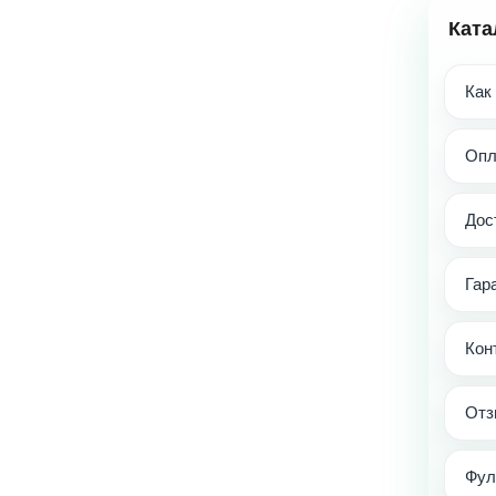
Ката
Как
Опл
Дос
Гар
Кон
Отз
Фул