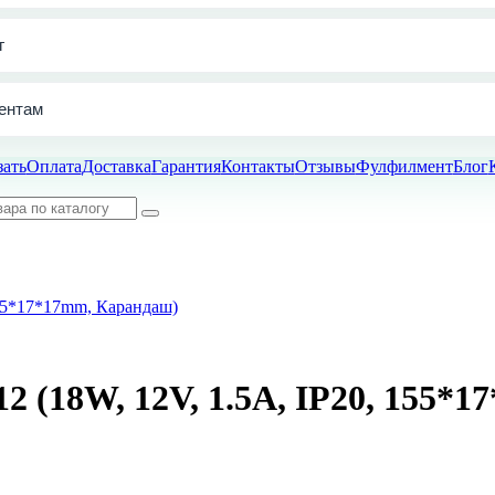
г
ентам
зать
Оплата
Доставка
Гарантия
Контакты
Отзывы
Фулфилмент
Блог
155*17*17mm, Карандаш)
 (18W, 12V, 1.5A, IP20, 155*