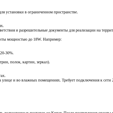
ля установки в ограниченном пространстве.
ях.
ветствия и разрешительные документы для реализации на терри
енты мощностью до 18W. Например:
 20-30%.
ин, полок, картин, зеркал).
ах.
на улице и во влажных помещениях. Требует подключения к сет
ть долгосрочных поставок из Китая. После поступления оплаты н