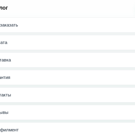
лог
 заказать
ата
тавка
антия
такты
ывы
филмент