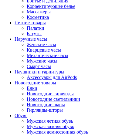
Бритье и депиляция
Корректирующее белье
Массажеры
Косметика
Летние товары
Палатки
Батуты
Наручные часы
Женские часы
Кварцевые часы
Механические часы
Мужские часы
Смарт часы
Наушники и гарнитуры
Аксессуары для AirPods
Новогодние товары
Елки
Новогодние гирлянды
Новогодние светильники
Новогодние шары
Гирлянды-шторы
Обувь
Мужская летняя обувь
Мужская зимняя обувь
Мужская демисезонная обувь