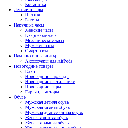
Косметика
Летние товары
Палатки
Батуты
Наручные часы
Женские часы
Кварцевые часы
Механические часы
Мужские часы
Смарт часы
Наушники и гарнитуры
Аксессуары для AirPods
Новогодние товары
Елки
Новогодние гирлянды
Новогодние светильники
Новогодние шары
Гирлянды-шторы
Обувь
Мужская летняя обувь
Мужская зимняя обувь
Мужская демисезонная обувь
Женская летняя обувь
Женская зимняя обувь
Женская демисезонная обувь