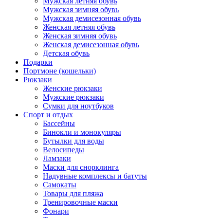
Мужская летняя обувь
Мужская зимняя обувь
Мужская демисезонная обувь
Женская летняя обувь
Женская зимняя обувь
Женская демисезонная обувь
Детская обувь
Подарки
Портмоне (кошельки)
Рюкзаки
Женские рюкзаки
Мужские рюкзаки
Сумки для ноутбуков
Спорт и отдых
Бассейны
Бинокли и монокуляры
Бутылки для воды
Велосипеды
Ламзаки
Маски для снорклинга
Надувные комплексы и батуты
Самокаты
Товары для пляжа
Тренировочные маски
Фонари