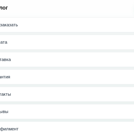
лог
 заказать
ата
тавка
антия
такты
ывы
филмент