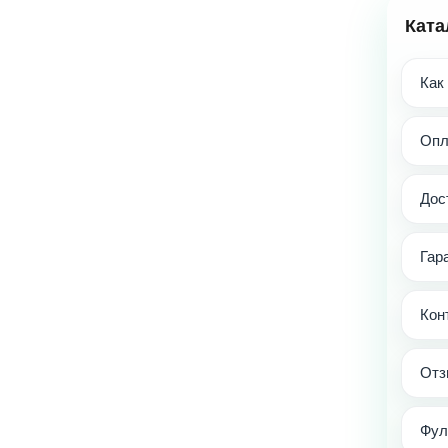
Ката
Как
Опл
Дос
Гар
Кон
Отз
Фул