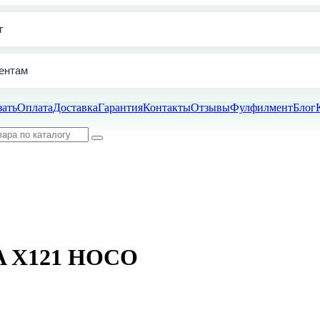
г
ентам
зать
Оплата
Доставка
Гарантия
Контакты
Отзывы
Фулфилмент
Блог
3A X121 HOCO