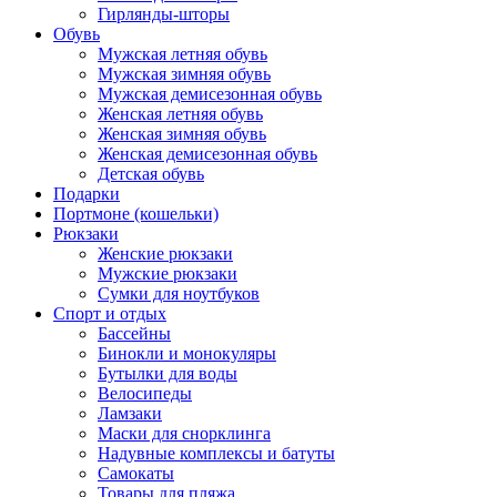
Гирлянды-шторы
Обувь
Мужская летняя обувь
Мужская зимняя обувь
Мужская демисезонная обувь
Женская летняя обувь
Женская зимняя обувь
Женская демисезонная обувь
Детская обувь
Подарки
Портмоне (кошельки)
Рюкзаки
Женские рюкзаки
Мужские рюкзаки
Сумки для ноутбуков
Спорт и отдых
Бассейны
Бинокли и монокуляры
Бутылки для воды
Велосипеды
Ламзаки
Маски для снорклинга
Надувные комплексы и батуты
Самокаты
Товары для пляжа