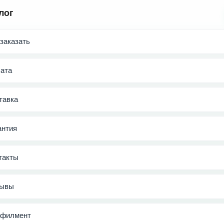
лог
 заказать
ата
тавка
антия
такты
ывы
филмент