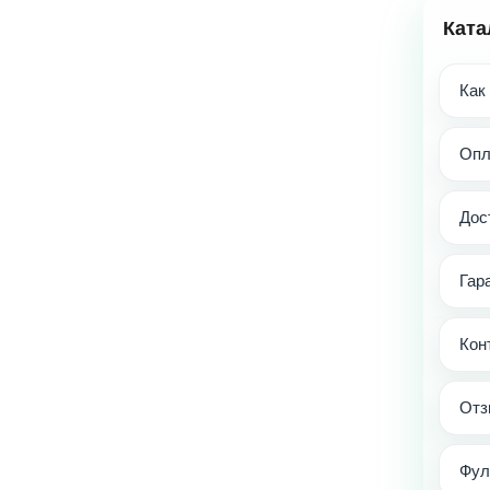
Ката
Как
Опл
Дос
Гар
Кон
Отз
Фул