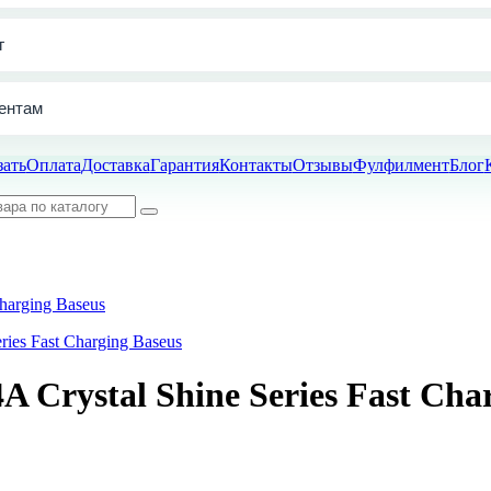
г
ентам
зать
Оплата
Доставка
Гарантия
Контакты
Отзывы
Фулфилмент
Блог
harging Baseus
 Crystal Shine Series Fast Cha