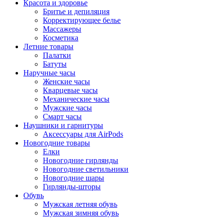
Красота и здоровье
Бритье и депиляция
Корректирующее белье
Массажеры
Косметика
Летние товары
Палатки
Батуты
Наручные часы
Женские часы
Кварцевые часы
Механические часы
Мужские часы
Смарт часы
Наушники и гарнитуры
Аксессуары для AirPods
Новогодние товары
Елки
Новогодние гирлянды
Новогодние светильники
Новогодние шары
Гирлянды-шторы
Обувь
Мужская летняя обувь
Мужская зимняя обувь