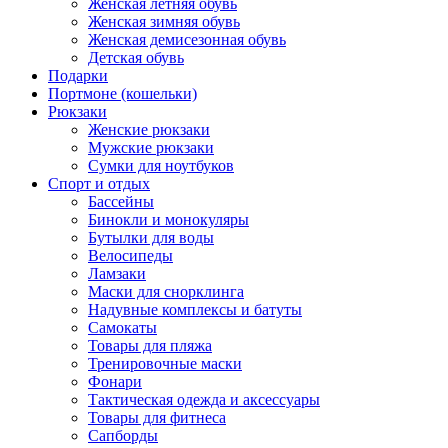
Женская летняя обувь
Женская зимняя обувь
Женская демисезонная обувь
Детская обувь
Подарки
Портмоне (кошельки)
Рюкзаки
Женские рюкзаки
Мужские рюкзаки
Сумки для ноутбуков
Спорт и отдых
Бассейны
Бинокли и монокуляры
Бутылки для воды
Велосипеды
Ламзаки
Маски для снорклинга
Надувные комплексы и батуты
Самокаты
Товары для пляжа
Тренировочные маски
Фонари
Тактическая одежда и аксессуары
Товары для фитнеса
Сапборды