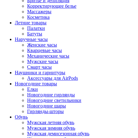
Бритье и депиляция
Корректирующее белье
Массажеры
Косметика
Летние товары
Палатки
Батуты
Наручные часы
Женские часы
Кварцевые часы
Механические часы
Мужские часы
Смарт часы
Наушники и гарнитуры
Аксессуары для AirPods
Новогодние товары
Елки
Новогодние гирлянды
Новогодние светильники
Новогодние шары
Гирлянды-шторы
Обувь
Мужская летняя обувь
Мужская зимняя обувь
Мужская демисезонная обувь