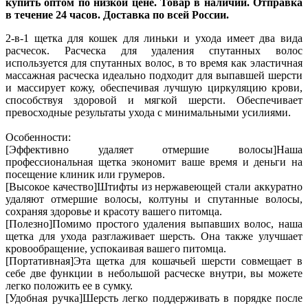
купить оптом по низкой цене. Товар в наличии. Отправка
в течение 24 часов. Доставка по всей России.
2-в-1 щетка для кошек для линьки и ухода имеет два вида
расчесок. Расческа для удаления спутанных волос
используется для спутанных волос, в то время как эластичная
массажная расческа идеально подходит для выпавшей шерсти
и массирует кожу, обеспечивая лучшую циркуляцию крови,
способствуя здоровой и мягкой шерсти. Обеспечивает
превосходные результаты ухода с минимальными усилиями.
Особенности:
[Эффективно удаляет отмершие волосы]Наша
профессиональная щетка экономит ваше время и деньги на
посещение клиник или грумеров.
[Высокое качество]Штифты из нержавеющей стали аккуратно
удаляют отмершие волосы, колтуны и спутанные волосы,
сохраняя здоровье и красоту вашего питомца.
[Полезно]Помимо простого удаления выпавших волос, наша
щетка для ухода разглаживает шерсть. Она также улучшает
кровообращение, успокаивая вашего питомца.
[Портативная]Эта щетка для кошачьей шерсти совмещает в
себе две функции в небольшой расческе внутри, вы можете
легко положить ее в сумку.
[Удобная ручка]Шерсть легко поддерживать в порядке после