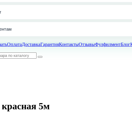
г
ентам
зать
Оплата
Доставка
Гарантия
Контакты
Отзывы
Фулфилмент
Блог
 красная 5м