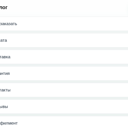
лог
 заказать
ата
тавка
антия
такты
ывы
филмент