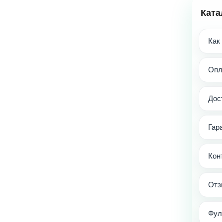
Ката
Как
Опл
Дос
Гар
Кон
Отз
Фул