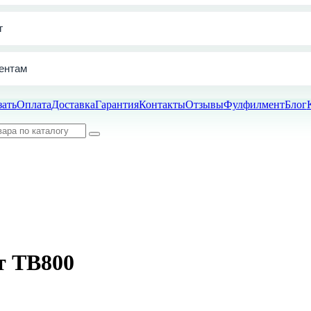
г
ентам
зать
Оплата
Доставка
Гарантия
Контакты
Отзывы
Фулфилмент
Блог
т TB800