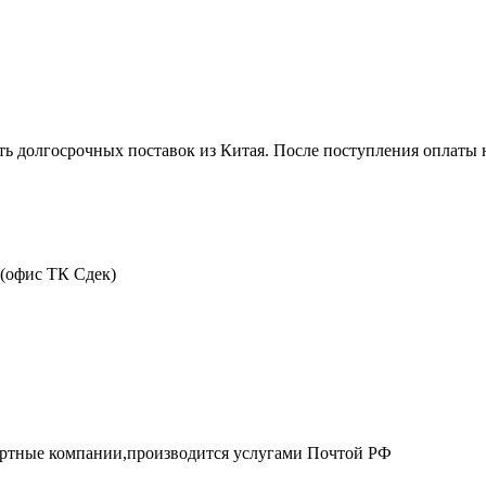
ть долгосрочных поставок из Китая. После поступления оплаты н
 (офис ТК Сдек)
портные компании,производится услугами Почтой РФ