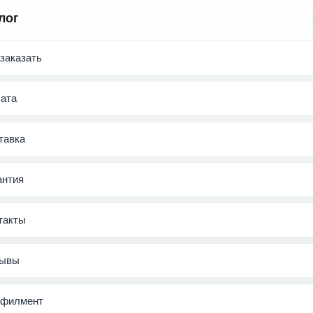
лог
 заказать
ата
тавка
антия
такты
ывы
филмент