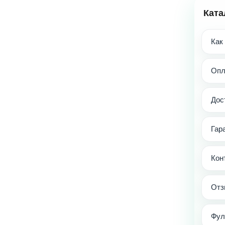
Ката
Как
Опл
Дос
Гар
Кон
Отз
Фул