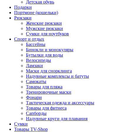
Детская обувь
Подарки
Портмоне (кошельки)
Рюкзаки
Женские рюкзаки
Мужские рюкзаки
Сумки для ноутбуков
Спорт и отдых
Бассейны
Бинокли и монокуляры
Бутылки для воды
Велосипеды
Ламзаки
Маски для снорклинга
Надувные комплексы и батуты
Самокаты
Товары для пляжа
Тренировочные маски
Фонари
Тактическая одежда и аксессуары
Товары для фитнеса
Сапборды
Надувные круги для плавания
Сумки
Товары TV-Shop