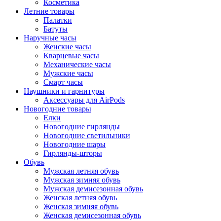
Косметика
Летние товары
Палатки
Батуты
Наручные часы
Женские часы
Кварцевые часы
Механические часы
Мужские часы
Смарт часы
Наушники и гарнитуры
Аксессуары для AirPods
Новогодние товары
Елки
Новогодние гирлянды
Новогодние светильники
Новогодние шары
Гирлянды-шторы
Обувь
Мужская летняя обувь
Мужская зимняя обувь
Мужская демисезонная обувь
Женская летняя обувь
Женская зимняя обувь
Женская демисезонная обувь