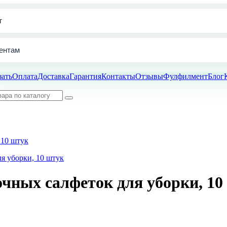
г
ентам
зать
Оплата
Доставка
Гарантия
Контакты
Отзывы
Фулфилмент
Блог
 10 штук
чных салфеток для уборки, 10