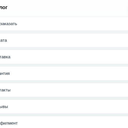
лог
 заказать
ата
тавка
антия
такты
ывы
филмент