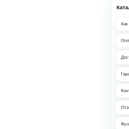
Ката
Как
Опл
Дос
Гар
Кон
Отз
Фул