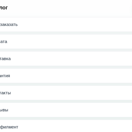
лог
 заказать
ата
тавка
антия
такты
ывы
филмент