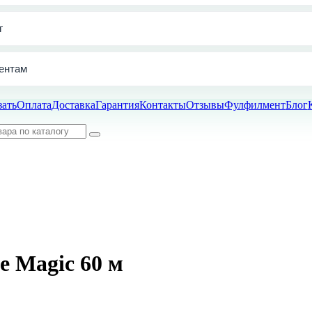
г
ентам
зать
Оплата
Доставка
Гарантия
Контакты
Отзывы
Фулфилмент
Блог
 Magic 60 м