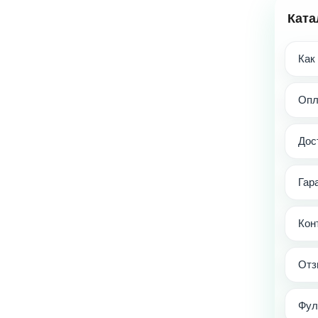
Ката
Как
Опл
Дос
Гар
Кон
Отз
Фул