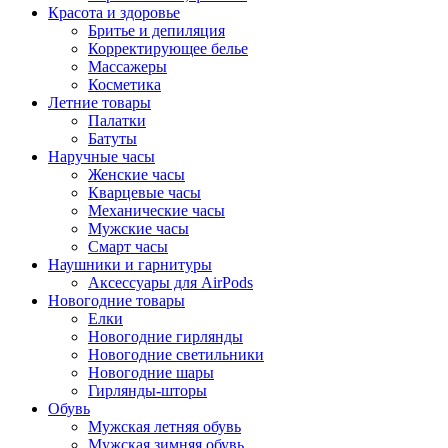
Красота и здоровье
Бритье и депиляция
Корректирующее белье
Массажеры
Косметика
Летние товары
Палатки
Батуты
Наручные часы
Женские часы
Кварцевые часы
Механические часы
Мужские часы
Смарт часы
Наушники и гарнитуры
Аксессуары для AirPods
Новогодние товары
Елки
Новогодние гирлянды
Новогодние светильники
Новогодние шары
Гирлянды-шторы
Обувь
Мужская летняя обувь
Мужская зимняя обувь