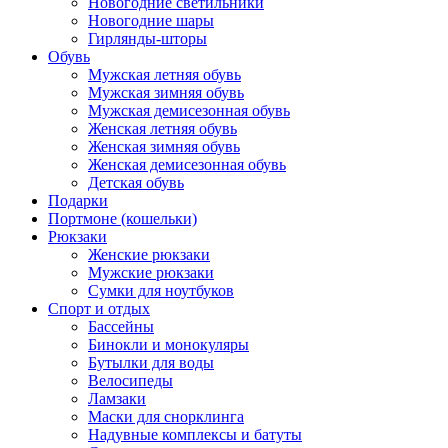
Новогодние светильники
Новогодние шары
Гирлянды-шторы
Обувь
Мужская летняя обувь
Мужская зимняя обувь
Мужская демисезонная обувь
Женская летняя обувь
Женская зимняя обувь
Женская демисезонная обувь
Детская обувь
Подарки
Портмоне (кошельки)
Рюкзаки
Женские рюкзаки
Мужские рюкзаки
Сумки для ноутбуков
Спорт и отдых
Бассейны
Бинокли и монокуляры
Бутылки для воды
Велосипеды
Ламзаки
Маски для снорклинга
Надувные комплексы и батуты