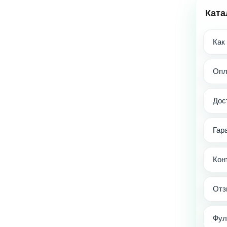
Ката
Как
Опл
Дос
Гар
Кон
Отз
Фул