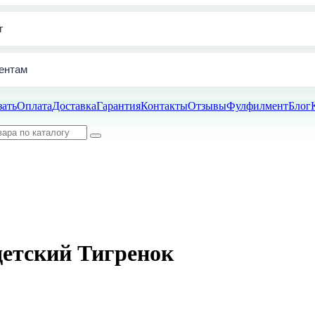
г
ентам
зать
Оплата
Доставка
Гарантия
Контакты
Отзывы
Фулфилмент
Блог
детский Тигренок