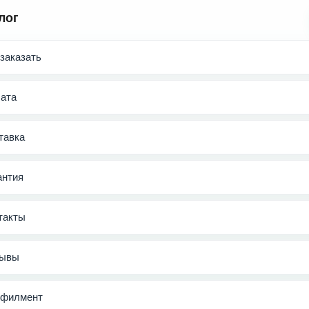
лог
 заказать
ата
тавка
антия
такты
ывы
филмент