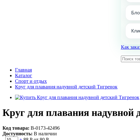
Бло
Кли
Как зака
Главная
Каталог
Спорт и отдых
Круг для плавания надувной детский Тигренок
Круг для плавания надувной 
Код товара:
В-0173-42496
Доступность:
В наличии
-
+
88 Р
от 80 Р