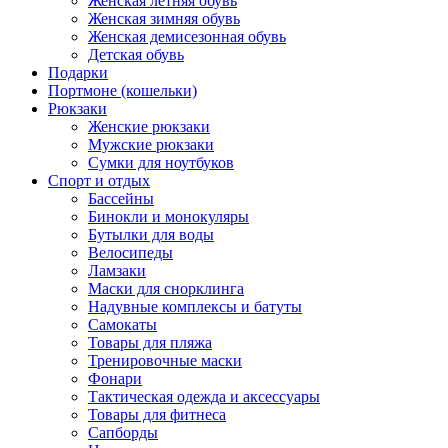
Женская летняя обувь
Женская зимняя обувь
Женская демисезонная обувь
Детская обувь
Подарки
Портмоне (кошельки)
Рюкзаки
Женские рюкзаки
Мужские рюкзаки
Сумки для ноутбуков
Спорт и отдых
Бассейны
Бинокли и монокуляры
Бутылки для воды
Велосипеды
Ламзаки
Маски для снорклинга
Надувные комплексы и батуты
Самокаты
Товары для пляжа
Тренировочные маски
Фонари
Тактическая одежда и аксессуары
Товары для фитнеса
Сапборды