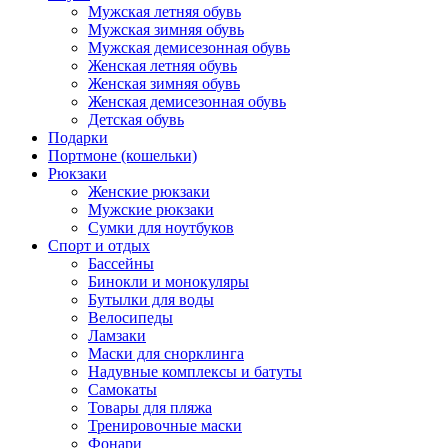
Мужская летняя обувь
Мужская зимняя обувь
Мужская демисезонная обувь
Женская летняя обувь
Женская зимняя обувь
Женская демисезонная обувь
Детская обувь
Подарки
Портмоне (кошельки)
Рюкзаки
Женские рюкзаки
Мужские рюкзаки
Сумки для ноутбуков
Спорт и отдых
Бассейны
Бинокли и монокуляры
Бутылки для воды
Велосипеды
Ламзаки
Маски для снорклинга
Надувные комплексы и батуты
Самокаты
Товары для пляжа
Тренировочные маски
Фонари