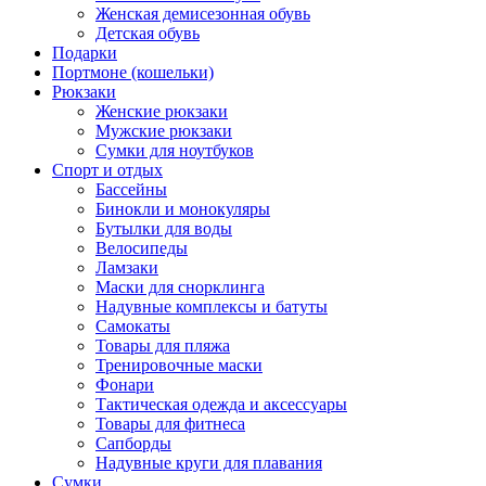
Женская демисезонная обувь
Детская обувь
Подарки
Портмоне (кошельки)
Рюкзаки
Женские рюкзаки
Мужские рюкзаки
Сумки для ноутбуков
Спорт и отдых
Бассейны
Бинокли и монокуляры
Бутылки для воды
Велосипеды
Ламзаки
Маски для снорклинга
Надувные комплексы и батуты
Самокаты
Товары для пляжа
Тренировочные маски
Фонари
Тактическая одежда и аксессуары
Товары для фитнеса
Сапборды
Надувные круги для плавания
Сумки