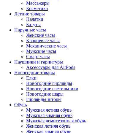
Массажеры
Косметика
Летние товары
Палатки
Батуты
Наручные часы
Женские часы
Кварцевые часы
Механические часы
Мужские часы
Смарт часы
Наушники и гарнитуры
Аксессуары для AirPods
Новогодние товары
Елки
Новогодние гирлянды
Новогодние светильники
Новогодние шары
Гирлянды-шторы
Обувь
Мужская летняя обувь
Мужская зимняя обувь
Мужская демисезонная обувь
Женская летняя обувь
Женская зимняя обувь