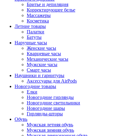
Бритье и депиляция
Корректирующее белье
Массажеры
Косметика
Летние товары
Палатки
Батуты
Наручные часы
Женские часы
Кварцевые часы
Механические часы
Мужские часы
Смарт часы
Наушники и гарнитуры
Аксессуары для AirPods
Новогодние товары
Елки
Новогодние гирлянды
Новогодние светильники
Новогодние шары
Гирлянды-шторы
Обувь
Мужская летняя обувь
Мужская зимняя обувь
Мужская демисезонная обувь