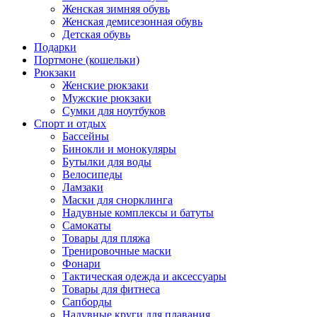
Женская зимняя обувь
Женская демисезонная обувь
Детская обувь
Подарки
Портмоне (кошельки)
Рюкзаки
Женские рюкзаки
Мужские рюкзаки
Сумки для ноутбуков
Спорт и отдых
Бассейны
Бинокли и монокуляры
Бутылки для воды
Велосипеды
Ламзаки
Маски для снорклинга
Надувные комплексы и батуты
Самокаты
Товары для пляжа
Тренировочные маски
Фонари
Тактическая одежда и аксессуары
Товары для фитнеса
Сапборды
Надувные круги для плавания