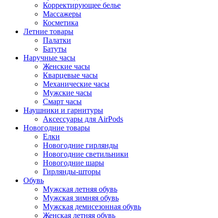
Корректирующее белье
Массажеры
Косметика
Летние товары
Палатки
Батуты
Наручные часы
Женские часы
Кварцевые часы
Механические часы
Мужские часы
Смарт часы
Наушники и гарнитуры
Аксессуары для AirPods
Новогодние товары
Елки
Новогодние гирлянды
Новогодние светильники
Новогодние шары
Гирлянды-шторы
Обувь
Мужская летняя обувь
Мужская зимняя обувь
Мужская демисезонная обувь
Женская летняя обувь