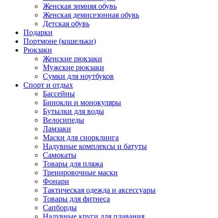
Женская зимняя обувь
Женская демисезонная обувь
Детская обувь
Подарки
Портмоне (кошельки)
Рюкзаки
Женские рюкзаки
Мужские рюкзаки
Сумки для ноутбуков
Спорт и отдых
Бассейны
Бинокли и монокуляры
Бутылки для воды
Велосипеды
Ламзаки
Маски для снорклинга
Надувные комплексы и батуты
Самокаты
Товары для пляжа
Тренировочные маски
Фонари
Тактическая одежда и аксессуары
Товары для фитнеса
Сапборды
Надувные круги для плавания