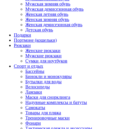
Мужская зимняя обувь
Мужская демисезонная обувь
Женская летняя обувь
Женская зимняя обувь
Женская демисезонная обувь
Детская обувь
Подарки
Портмоне (кошельки)
Рюкзаки
Женские рюкзаки
Мужские рюкзаки
Сумки для ноутбуков
Спорт и отдых
Бассейны
Бинокли и монокуляры
Бутылки для воды
Велосипеды
Ламзаки
Маски для снорклинга
Надувные комплексы и батуты
Самокаты
Товары для пляжа
Тренировочные маски
Фонари
Тактическая одежда и аксессуары