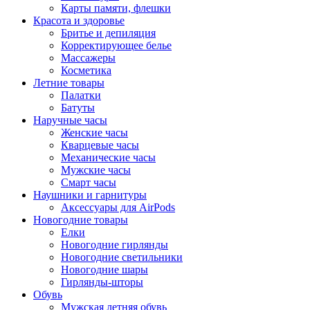
Карты памяти, флешки
Красота и здоровье
Бритье и депиляция
Корректирующее белье
Массажеры
Косметика
Летние товары
Палатки
Батуты
Наручные часы
Женские часы
Кварцевые часы
Механические часы
Мужские часы
Смарт часы
Наушники и гарнитуры
Аксессуары для AirPods
Новогодние товары
Елки
Новогодние гирлянды
Новогодние светильники
Новогодние шары
Гирлянды-шторы
Обувь
Мужская летняя обувь