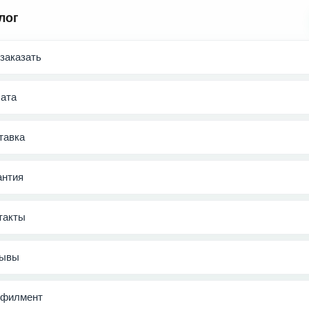
лог
 заказать
ата
тавка
антия
такты
ывы
филмент