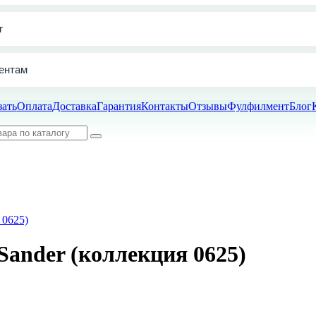
г
ентам
зать
Оплата
Доставка
Гарантия
Контакты
Отзывы
Фулфилмент
Блог
Sander (коллекция 0625)