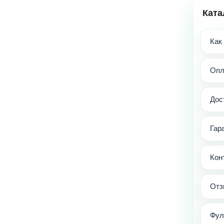
Ката
Как
Опл
Дос
Гар
Кон
Отз
Фул