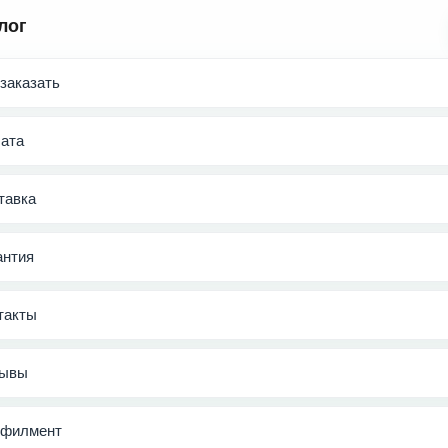
лог
 заказать
ата
тавка
антия
такты
ывы
филмент