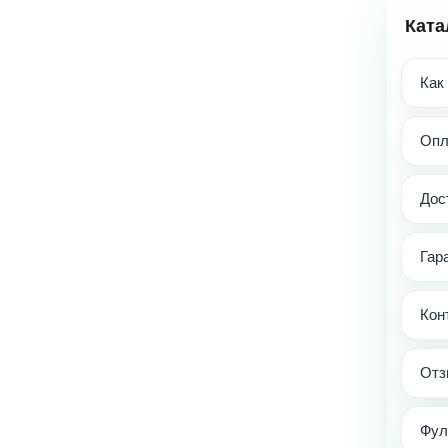
Ката
Как
Опл
Дос
Гар
Кон
Отз
Фул