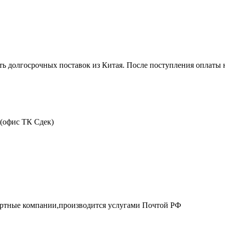
ть долгосрочных поставок из Китая. После поступления оплаты н
 (офис ТК Сдек)
портные компании,производится услугами Почтой РФ