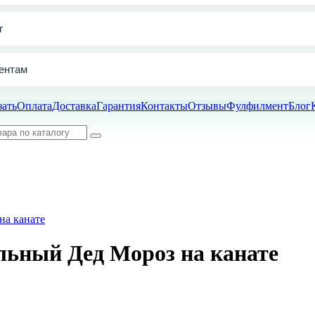
г
ентам
зать
Оплата
Доставка
Гарантия
Контакты
Отзывы
Фулфилмент
Блог
ьный Дед Мороз на канате