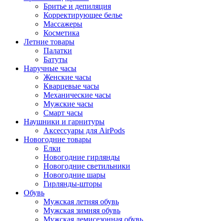
Бритье и депиляция
Корректирующее белье
Массажеры
Косметика
Летние товары
Палатки
Батуты
Наручные часы
Женские часы
Кварцевые часы
Механические часы
Мужские часы
Смарт часы
Наушники и гарнитуры
Аксессуары для AirPods
Новогодние товары
Елки
Новогодние гирлянды
Новогодние светильники
Новогодние шары
Гирлянды-шторы
Обувь
Мужская летняя обувь
Мужская зимняя обувь
Мужская демисезонная обувь