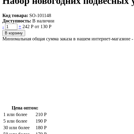
Набор новогодних подвесных 
Код товара:
SO-101148
Доступность:
В наличии
-
+
242 Р
от 130 Р
В корзину
Минимальная общая сумма заказа в нашем интернет-магазине - 
Цена оптом:
1 или более
210 Р
5 или более
190 Р
30 или более
180 Р