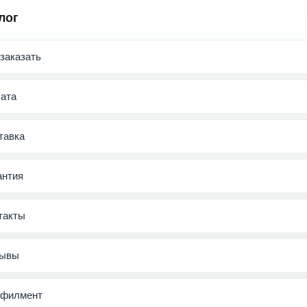
лог
 заказать
ата
тавка
антия
такты
ывы
филмент