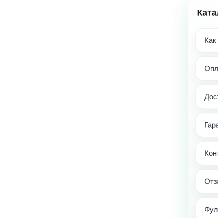
Ката
Как
Опл
Дос
Гар
Кон
Отз
Фул