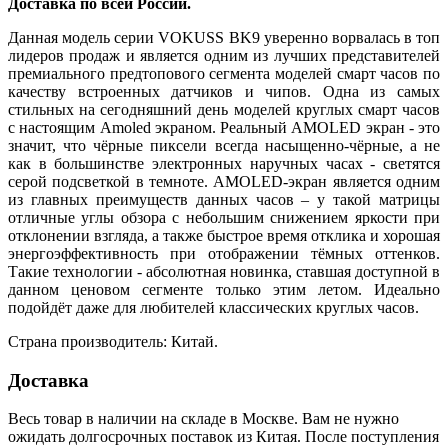
Доставка по всей России.
Данная модель серии VOKUSS BK9 уверенно ворвалась в топ
лидеров продаж и является одним из лучших представителей
премиального предтопового сегмента моделей смарт часов по
качеству встроенных датчиков и чипов. Одна из самых
стильных на сегодняшний день моделей круглых смарт часов
с настоящим Amoled экраном. Реальный AMOLED экран - это
значит, что чёрные пиксели всегда насыщенно-чёрные, а не
как в большинстве электронных наручных часах - светятся
серой подсветкой в темноте. AMOLED-экран является одним
из главных преимуществ данных часов – у такой матрицы
отличные углы обзора с небольшим снижением яркости при
отклонении взгляда, а также быстрое время отклика и хорошая
энергоэффективность при отображении тёмных оттенков.
Такие технологии - абсолютная новинка, ставшая доступной в
данном ценовом сегменте только этим летом. Идеально
подойдёт даже для любителей классических круглых часов.
Страна производитель: Китай.
Доставка
Весь товар в наличии на складе в Москве. Вам не нужно
ожидать долгосрочных поставок из Китая. После поступления